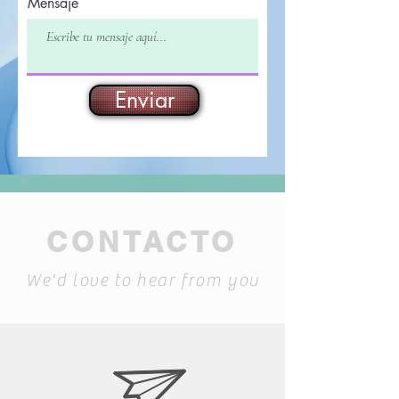
Mensaje
Enviar
CONTACTO
We'd love to hear from you